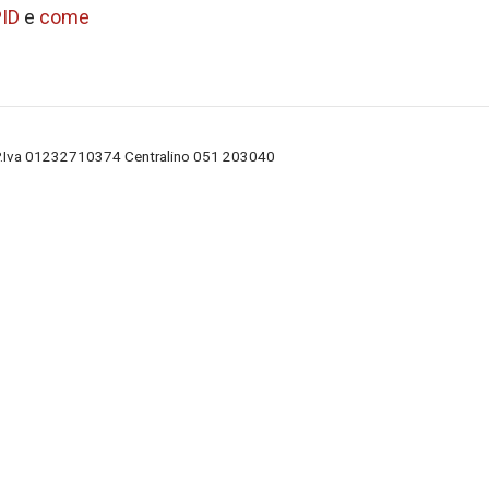
PID
e
come
 P.Iva 01232710374 Centralino 051 203040